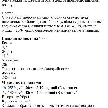
очень нежный. Свежие ягоды в декоре прекрасно вписаны
во вкус.
Состав:
Сливочный творожный сыр, клубника свежая, мука
пшеничная хлебопекарная в/с, сахар, яйца куриные пищевые,
голубика свежая, сливки питьевые м.д.ж. – 33%, сметана
м.д.ж. – 20%, масло сливочное, нейтральный гель, ваниль.
Пищевая ценность на 100г:
Белки
4,7г
Жиры
11,8г
Углеводы
26г
Энергетическая ценность/калорийность:
960 кДж
230 ккал
Чизкейк с ягодами
2550 руб
| 20см | 8-10 порций
(В корзине:
)
1400 руб
| 15см | 4-6 порций
(В корзине:
)
В корзину
Убрать
Купить в 1 клик!
Закажите обратную связь — мы ответим на все вопросы.